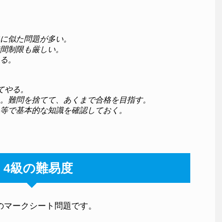
に似た問題が多い。

間制限も厳しい。

る。

やる。

。難問を捨てて、あくまで合格を目指す。

等で基本的な知識を確認しておく。
・4級の難易度
のマークシート問題です。