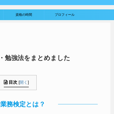
資格の時間
プロフィール
・勉強法をまとめました
目次
[
開く
]
行業務検定とは？