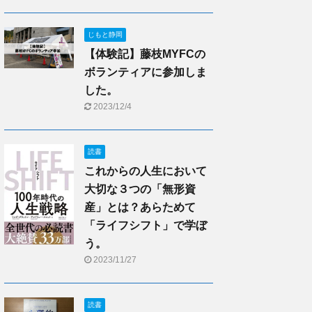
じもと静岡
【体験記】藤枝MYFCの
ボランティアに参加しま
した。
2023/12/4
読書
これからの人生において
大切な３つの「無形資
産」とは？あらためて
「ライフシフト」で学ぼ
う。
2023/11/27
読書