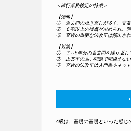
＜銀行業務検定の特徴＞

【傾向】

①　過去問の焼き直しが多く、非常
②　６割以上の得点が求められ、時
③　直近の重要な法改正は頻出され
【対策】

①　３～5年分の過去問を繰り返して
②　正答率の高い問題で間違えない
③　直近の法改正は入門書やネット
4級は、基礎の基礎といった感じ