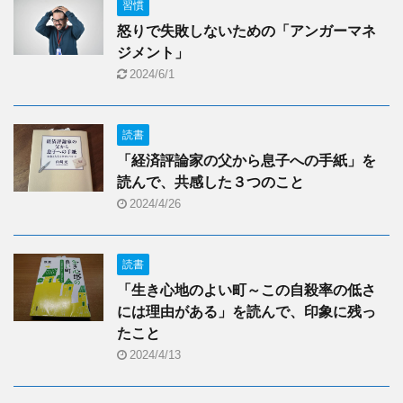
習慣
怒りで失敗しないための「アンガーマネ
ジメント」
2024/6/1
読書
「経済評論家の父から息子への手紙」を
読んで、共感した３つのこと
2024/4/26
読書
「生き心地のよい町～この自殺率の低さ
には理由がある」を読んで、印象に残っ
たこと
2024/4/13