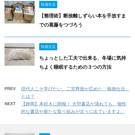
快適生活
【整理術】断捨離しずらい本を手放すま
での葛藤をつづろう
快適生活
ちょっとした工夫で出来る、冬場に気持
ちよく睡眠するための３つの方法
PREV
現代人こそ学びたい、二宮尊徳が広めた「報徳仕法」
とは？
NEXT
【静岡】本好きに朗報！ 大型書店が潰れても、個性
的な書店や新たな取り組みが次々に出ていますよ。